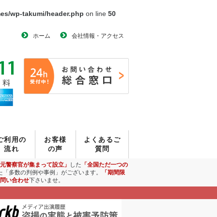
mes/wp-takumi/header.php
on line
50
ホーム
会社情報・アクセス
ご利用の
お客様
よくあるご
流れ
の声
質問
元警察官が集まって設立」
した
「全国ただ一つの
た「多数の判例や事例」がございます。
「期間限
問い合わせ
下さいませ。