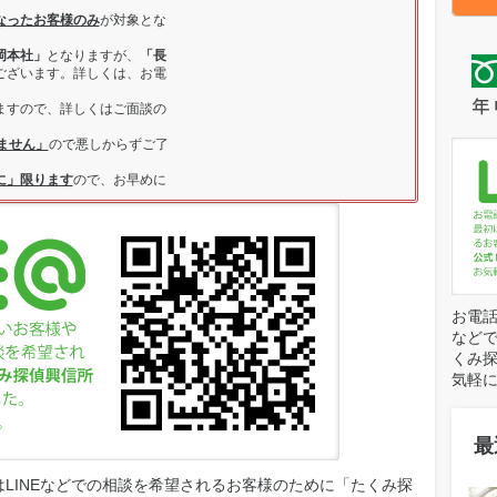
なったお客様のみ
が対象とな
岡本社」
となりますが、
「長
ございます。詳しくは、お電
ますので、詳しくはご面談の
ません」
ので悪しからずご了
に」限ります
ので、お早めに
お電話
など
くみ探
気軽
最
LINEなどでの相談を希望されるお客様のために「たくみ探