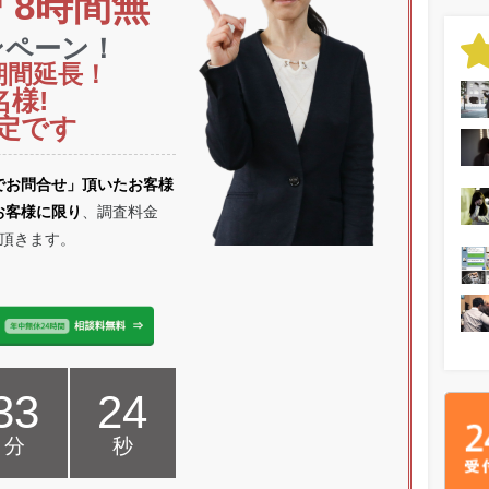
「8時間無
ンペーン！
期間延長！
名様!
定です
でお問合せ」頂いたお客様
お客様に限り
、調査料金
頂きます。
33
23
分
秒