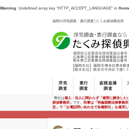
Warning
: Undefined array key "HTTP_ACCEPT_LANGUAGE" in
/home
福岡の浮気調査・素行調査│たくみ探偵興信所
浮気
素行
盗聴盗撮
調査
調査
調査
弊社は
個人・法人に関わらず「確実に解決した
探偵事務所」
です。
民事は「明倫国際法律事務所
定」で「お電話問い合わせで各種割引」を適用し