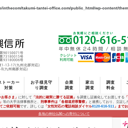
/inthecom/takumi-tantei-office.com/public_html/wp-content/the
ストーカー
お子様見守
企業
家出
調査
対策
り調査
調査
調査
料金
いお客さま」
に対して
「法的に確実に勝てる証拠」
を調査し証拠化してお渡しする
「
」
等の大手法律事務所と、
刑事事件は「各都道府県警察」
と連携しており、立証し
てご依頼可能
です。詳しくは
「女性対応の電話相談ダイヤル
0120-616-511
」までお
各地の神社仏閣への寄付について