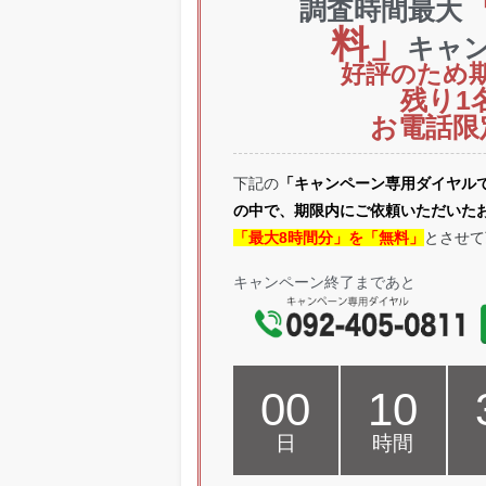
調査時間最大
料」
キャ
好評のため
残り1
お電話限
下記の
「キャンペーン専用ダイヤル
の中で、期限内にご依頼いただいた
「最大8時間分」を「無料」
とさせて
キャンペーン終了まであと
00
10
日
時間