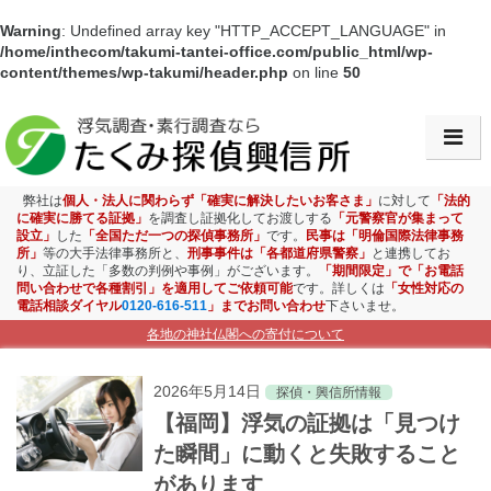
Warning
: Undefined array key "HTTP_ACCEPT_LANGUAGE" in
/home/inthecom/takumi-tantei-office.com/public_html/wp-
content/themes/wp-takumi/header.php
on line
50
会社情報・アクセス
浮気調査
弊社は
個人・法人に関わらず「確実に解決したいお客さま」
に対して
「法的
に確実に勝てる証拠」
を調査し証拠化してお渡しする
「元警察官が集まって
設立」
した
「全国ただ一つの探偵事務所」
です。
民事は「明倫国際法律事務
素行調査
所」
等の大手法律事務所と、
刑事事件は「各都道府県警察」
と連携してお
り、立証した「多数の判例や事例」がございます。
「期間限定」で「お電話
問い合わせで各種割引」を適用してご依頼可能
です。詳しくは
「女性対応の
盗聴盗撮調査
電話相談ダイヤル
0120-616-511
」までお問い合わせ
下さいませ。
各地の神社仏閣への寄付について
ストーカー対策
2026年5月14日
探偵・興信所情報
お子様見守り調査
【福岡】浮気の証拠は「見つけ
た瞬間」に動くと失敗すること
企業調査
があります