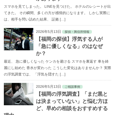
家出調査
スマホを見てしまった。 LINEを見つけた。 ホテルのレシートが出
てきた。 その瞬間、多くの方が感情的になります。 しかし実際に
調査料金
は、相手を問い詰めた結果、 証拠 […]
ご利用の流れ
2026年5月13日
探偵・興信所情報
【福岡の探偵】浮気する人が
お客様の声
「急に優しくなる」のはなぜ
か？
よくあるご質問
最近、 急に優しくなった ケンカを避ける スマホを裏返す 車を綺
麗にし始めた 香水が変わった こうした変化はありませんか？ 実際
の浮気調査では、 「浮気を隠すた […]
2026年5月13日
ご相談事例
【福岡の浮気調査】「まだ黒と
は決まっていない」と悩む方ほ
ど、早めの相談をおすすめする