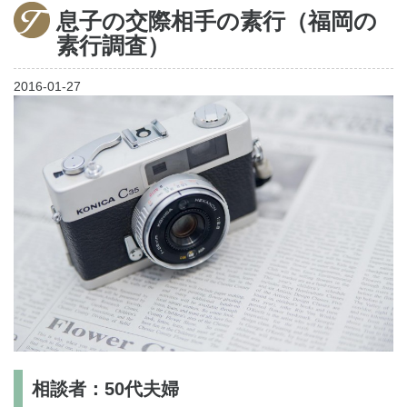
息子の交際相手の素行（福岡の
家出調査
素行調査）
調査料金
2016-01-27
ご利用の流れ
お客様の声
よくあるご質問
相談者：50代夫婦