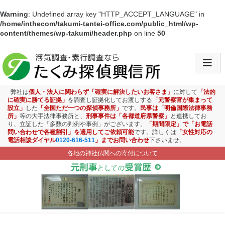
Warning
: Undefined array key "HTTP_ACCEPT_LANGUAGE" in
/home/inthecom/takumi-tantei-office.com/public_html/wp-
content/themes/wp-takumi/header.php
on line
50
会社情報・アクセス
浮気調査
弊社は
個人・法人に関わらず「確実に解決したいお客さま」
に対して
「法的
に確実に勝てる証拠」
を調査し証拠化してお渡しする
「元警察官が集まって
設立」
した
「全国ただ一つの探偵事務所」
です。
民事は「明倫国際法律事務
素行調査
所」
等の大手法律事務所と、
刑事事件は「各都道府県警察」
と連携してお
り、立証した「多数の判例や事例」がございます。
「期間限定」で「お電話
問い合わせで各種割引」を適用してご依頼可能
です。詳しくは
「女性対応の
盗聴盗撮調査
電話相談ダイヤル
0120-616-511
」までお問い合わせ
下さいませ。
各地の神社仏閣への寄付について
ストーカー対策
お子様見守り調査
企業調査