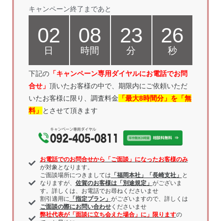
キャンペーン終了まであと
02
08
23
25
日
時間
分
秒
下記の
「キャンペーン専用ダイヤルにお電話
でお問
合せ」
頂いたお客様の中で、期限内にご依頼いただ
いたお客様に限り、調査料金
「最大8時間分」を「無
料」
とさせて頂きます
お電話でのお問合せから「ご面談」になったお客様のみ
が対象となります。
ご面談場所につきましては
「福岡本社」「長崎支社」
と
なりますが、
佐賀のお客様は「別途規定」
がございま
す。詳しくは、お電話でお尋ねくださいませ
割引適用に
「指定プラン」
がございますので、詳しくは
ご面談の際にお問い合わせ
くださいませ
弊社代表が「面談に立ち会えた場合」に」限ります
の