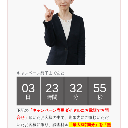
キャンペーン終了まであと
03
23
32
54
日
時間
分
秒
下記の
「キャンペーン専用ダイヤルにお電話
でお問
合せ」
頂いたお客様の中で、期限内にご依頼いただ
いたお客様に限り、調査料金
「最大8時間分」を「無