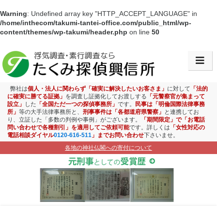
Warning
: Undefined array key "HTTP_ACCEPT_LANGUAGE" in
/home/inthecom/takumi-tantei-office.com/public_html/wp-
content/themes/wp-takumi/header.php
on line
50
会社情報・アクセス
浮気調査
弊社は
個人・法人に関わらず「確実に解決したいお客さま」
に対して
「法的
に確実に勝てる証拠」
を調査し証拠化してお渡しする
「元警察官が集まって
設立」
した
「全国ただ一つの探偵事務所」
です。
民事は「明倫国際法律事務
素行調査
所」
等の大手法律事務所と、
刑事事件は「各都道府県警察」
と連携してお
り、立証した「多数の判例や事例」がございます。
「期間限定」で「お電話
問い合わせで各種割引」を適用してご依頼可能
です。詳しくは
「女性対応の
盗聴盗撮調査
電話相談ダイヤル
0120-616-511
」までお問い合わせ
下さいませ。
各地の神社仏閣への寄付について
ストーカー対策
お子様見守り調査
企業調査