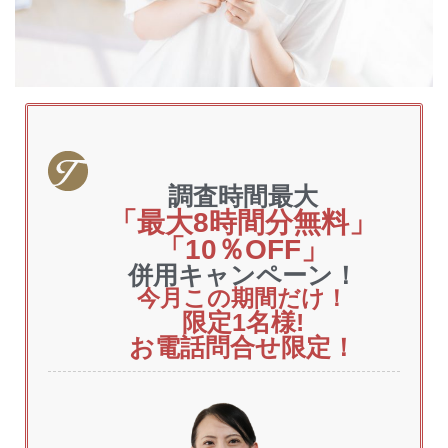
調査時間最大
「最大8時間分無料」
「10％OFF」
併用キャンペーン！
今月この期間だけ！
限定1
名様!
お電話問合せ限定！