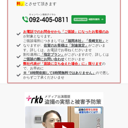
料」
とさせて頂きます
お電話でのお問合せから「ご面談」になったお客様のみ
が対象となります。
ご面談場所につきましては
「福岡本社」「長崎支社」
と
なりますが、
佐賀のお客様は「別途規定」
がございま
す。詳しくは、お電話でお尋ねくださいませ
割引適用に
「指定プラン」
がございますので、詳しくは
ご面談の際にお問い合わせ
くださいませ
弊社代表が「面談に立ち会えた場合」に」限ります
の
で、お早めに
※「8時間依頼して8時間無料ではありません」
ので悪し
からずご了承くださいませ