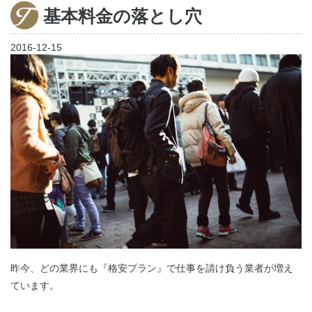
基本料金の落とし穴
家出調査
2016-12-15
調査料金
ご利用の流れ
お客様の声
よくあるご質問
昨今、どの業界にも『格安プラン』で仕事を請け負う業者が増え
ています。