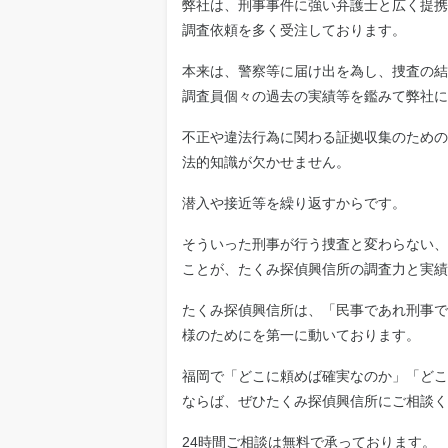
弊社は、刑事事件に強い弁護士と広く提携
調査依頼を多く受注しております。
本来は、警察等に届け出を為し、捜査の結
調査員個々の過去の実績等を鑑みて弊社に
不正や違法行為に関わる証拠収集のための
法的知識が欠かせません。
潜入や接近等を繰り返すからです。
そういった刑事が行う捜査と変わらない、
ことが、たくみ探偵興信所の調査力と実績
たくみ探偵興信所は、「民事であれ刑事で
様のためにを第一に動いております。
福岡で「どこに頼めば確実なのか」「どこ
ならば、ぜひたくみ探偵興信所にご相談く
24時間ご相談は無料で承っております。