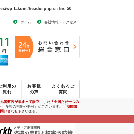
mes/wp-takumi/header.php
on line
50
ホーム
会社情報・アクセス
ご利用の
お客様
よくあるご
流れ
の声
質問
元警察官が集まって設立」
した
「全国ただ一つの
た「多数の判例や事例」がございます。
「期間限
問い合わせ
下さいませ。