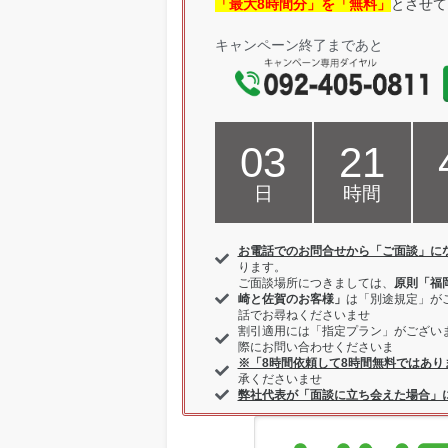
「最大8時間分」を「無料」
とさせて
キャンペーン終了まであと
03
21
日
時間
お電話でのお問合せから「ご面談」に
ります。
ご面談場所につきましては、
原則「福
崎と佐賀のお客様」
は「別途規定」が
話でお尋ねくださいませ
割引適用には「指定プラン」がござい
際にお問い合わせくださいま
※「8時間依頼して8時間無料ではあり
承くださいませ
弊社代表が「面談に立ち会えた場合」