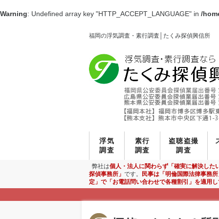
Warning
: Undefined array key "HTTP_ACCEPT_LANGUAGE" in
/home
福岡の浮気調査・素行調査│たくみ探偵興信所
浮気
素行
盗聴盗撮
調査
調査
調査
弊社は
個人・法人に関わらず「確実に解決した
探偵事務所」
です。
民事は「明倫国際法律事務所
定」で「お電話問い合わせで各種割引」を適用し