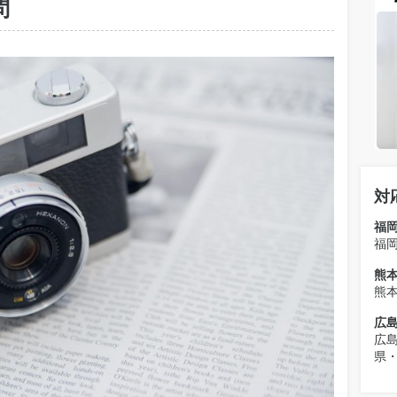
問
対
福
福
熊
熊
広
広
県