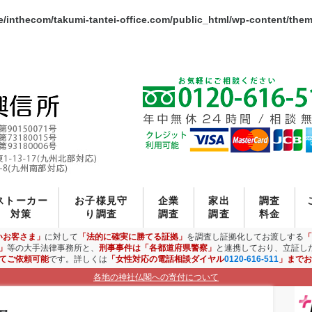
/inthecom/takumi-tantei-office.com/public_html/wp-content/the
ストーカー
お子様見守
企業
家出
調査
対策
り調査
調査
調査
料金
いお客さま」
に対して
「法的に確実に勝てる証拠」
を調査し証拠化してお渡しする
「
」
等の大手法律事務所と、
刑事事件は「各都道府県警察」
と連携しており、立証し
てご依頼可能
です。詳しくは
「女性対応の電話相談ダイヤル
0120-616-511
」までお
各地の神社仏閣への寄付について