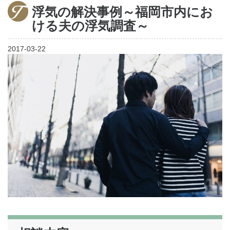
浮気の解決事例～福岡市内にお
家出調査
ける夫の浮気調査～
調査料金
2017-03-22
ご利用の流れ
お客様の声
よくあるご質問