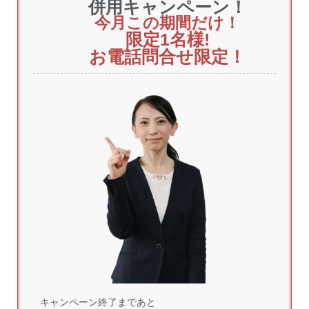
併用キャンペーン！
今月この期間だけ！
限定1
名様!
お電話問合せ限定！
キャンペーン終了まであと