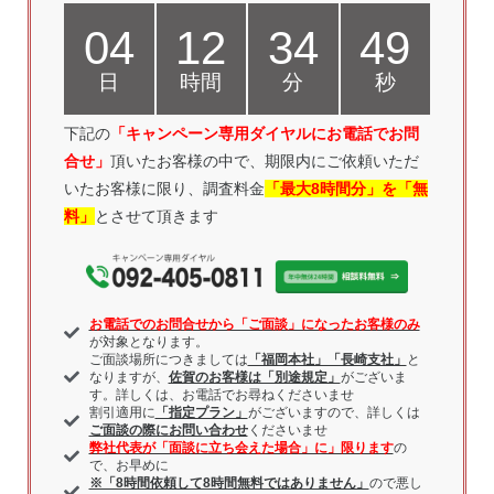
04
12
34
48
日
時間
分
秒
下記の
「キャンペーン専用ダイヤルにお電話
でお問
合せ」
頂いたお客様の中で、期限内にご依頼いただ
いたお客様に限り、調査料金
「最大8時間分」を「無
料」
とさせて頂きます
お電話でのお問合せから「ご面談」になったお客様のみ
が対象となります。
ご面談場所につきましては
「福岡本社」「長崎支社」
と
なりますが、
佐賀のお客様は「別途規定」
がございま
す。詳しくは、お電話でお尋ねくださいませ
割引適用に
「指定プラン」
がございますので、詳しくは
ご面談の際にお問い合わせ
くださいませ
弊社代表が「面談に立ち会えた場合」に」限ります
の
で、お早めに
※「8時間依頼して8時間無料ではありません」
ので悪し