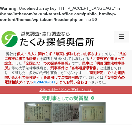
Warning
: Undefined array key "HTTP_ACCEPT_LANGUAGE" in
/home/inthecom/takumi-tantei-office.com/public_html/wp-
content/themes/wp-takumi/header.php
on line
50
会社情報・アクセス
浮気調査
弊社は
個人・法人に関わらず「確実に解決したいお客さま」
に対して
「法的
に確実に勝てる証拠」
を調査し証拠化してお渡しする
「元警察官が集まって
設立」
した
「全国ただ一つの探偵事務所」
です。
民事は「明倫国際法律事務
素行調査
所」
等の大手法律事務所と、
刑事事件は「各都道府県警察」
と連携してお
り、立証した「多数の判例や事例」がございます。
「期間限定」で「お電話
問い合わせで各種割引」を適用してご依頼可能
です。詳しくは
「女性対応の
盗聴盗撮調査
電話相談ダイヤル
0120-616-511
」までお問い合わせ
下さいませ。
各地の神社仏閣への寄付について
ストーカー対策
お子様見守り調査
企業調査