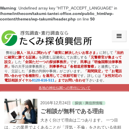
Warning
: Undefined array key "HTTP_ACCEPT_LANGUAGE" in
/home/inthecom/takumi-tantei-office.com/public_html/wp-
content/themes/wp-takumi/header.php
on line
50
会社情報・アクセス
浮気調査
弊社は
個人・法人に関わらず「確実に解決したいお客さま」
に対して
「法的
に確実に勝てる証拠」
を調査し証拠化してお渡しする
「元警察官が集まって
設立」
した
「全国ただ一つの探偵事務所」
です。
民事は「明倫国際法律事務
素行調査
所」
等の大手法律事務所と、
刑事事件は「各都道府県警察」
と連携してお
り、立証した「多数の判例や事例」がございます。
「期間限定」で「お電話
問い合わせで各種割引」を適用してご依頼可能
です。詳しくは
「女性対応の
盗聴盗撮調査
電話相談ダイヤル
0120-616-511
」までお問い合わせ
下さいませ。
各地の神社仏閣への寄付について
ストーカー対策
2016年12月24日
探偵・興信所情報
お子様見守り調査
ご相談が無料である理由
大きく分けて理由は二つあります。 一つ目
企業調査
は、この業界でよくあることが「浮気・不倫」をされている依頼