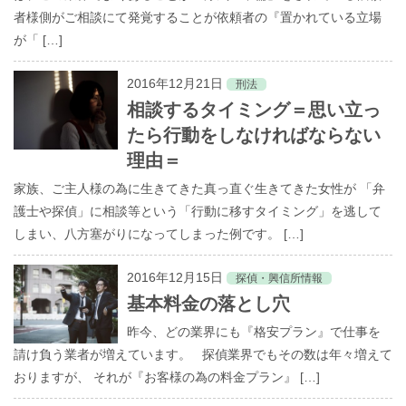
者様側がご相談にて発覚することが依頼者の『置かれている立場
家出調査
が「 […]
調査料金
2016年12月21日
刑法
相談するタイミング＝思い立っ
ご利用の流れ
たら行動をしなければならない
お客様の声
理由＝
家族、ご主人様の為に生きてきた真っ直ぐ生きてきた女性が 「弁
よくあるご質問
護士や探偵」に相談等という「行動に移すタイミング」を逃して
しまい、八方塞がりになってしまった例です。 […]
2016年12月15日
探偵・興信所情報
基本料金の落とし穴
昨今、どの業界にも『格安プラン』で仕事を
請け負う業者が増えています。 探偵業界でもその数は年々増えて
おりますが、 それが『お客様の為の料金プラン』 […]