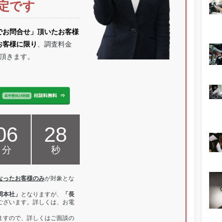
定です
でお問合せ」頂いたお客様
お客様に限り
、調査料金
頂きます。
06
27
分
秒
なったお客様のみ
が対象とな
岡本社」
となりますが、
「長
ございます。詳しくは、お電
ますので、詳しくはご面談の