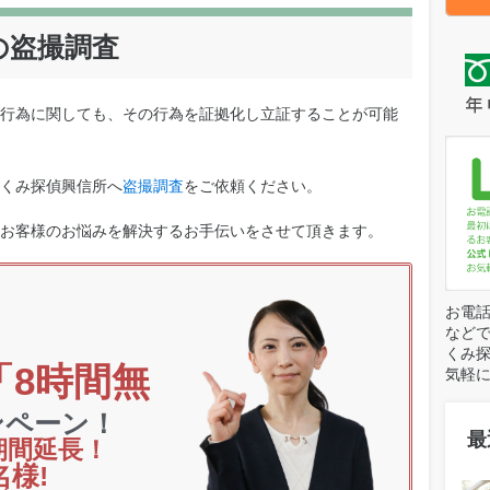
の盗撮調査
行為に関しても、その行為を証拠化し立証することが可能
くみ探偵興信所へ
盗撮調査
をご依頼ください。
お客様のお悩みを解決するお手伝いをさせて頂きます。
お電話
など
くみ探
「8時間無
気軽
ンペーン！
最
期間延長！
名様!