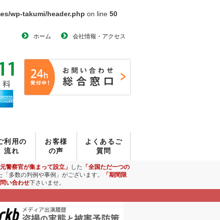
mes/wp-takumi/header.php
on line
50
ホーム
会社情報・アクセス
ご利用の
お客様
よくあるご
流れ
の声
質問
元警察官が集まって設立」
した
「全国ただ一つの
た「多数の判例や事例」がございます。
「期間限
問い合わせ
下さいませ。