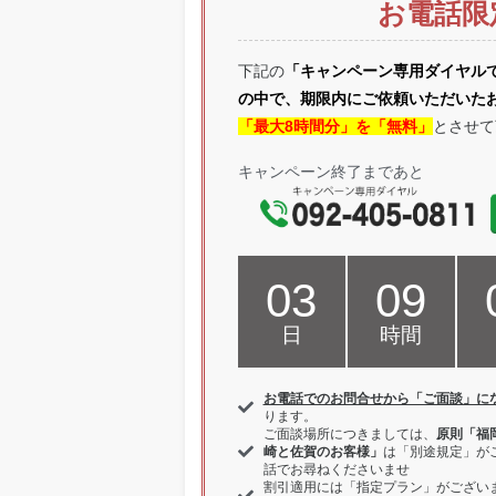
お電話限
下記の
「キャンペーン専用ダイヤル
の中で、期限内にご依頼いただいた
「最大8時間分」を「無料」
とさせて
キャンペーン終了まであと
03
09
日
時間
お電話でのお問合せから「ご面談」に
ります。
ご面談場所につきましては、
原則「福
崎と佐賀のお客様」
は「別途規定」が
話でお尋ねくださいませ
割引適用には「指定プラン」がござい