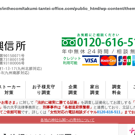
/inthecom/takumi-tantei-office.com/public_html/wp-content/the
ストーカー
お子様見守
企業
家出
調査
対策
り調査
調査
調査
料金
いお客さま」
に対して
「法的に確実に勝てる証拠」
を調査し証拠化してお渡しする
「
」
等の大手法律事務所と、
刑事事件は「各都道府県警察」
と連携しており、立証し
てご依頼可能
です。詳しくは
「女性対応の電話相談ダイヤル
0120-616-511
」までお
各地の神社仏閣への寄付について