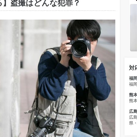
る】盗撮はどんな犯罪？
対
福
福
熊
熊
広
広
県