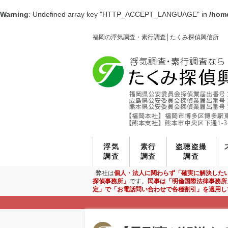
Warning
: Undefined array key "HTTP_ACCEPT_LANGUAGE" in
/home
福岡の浮気調査・素行調査│たくみ探偵興信所
浮気
素行
盗聴盗撮
調査
調査
調査
弊社は
個人・法人に関わらず「確実に解決した
探偵事務所」
です。
民事は「明倫国際法律事務所
定」で「お電話問い合わせで各種割引」を適用し