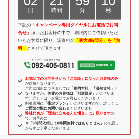
02
21
59
09
日
時間
分
秒
下記の
「キャンペーン専用ダイヤルにお電話
でお問
合せ」
頂いたお客様の中で、期限内にご依頼いただ
いたお客様に限り、調査料金
「最大8時間分」を「無
料」
とさせて頂きます
お電話でのお問合せから「ご面談」になったお客様のみ
が対象となります。
ご面談場所につきましては
「福岡本社」「長崎支社」
と
なりますが、
佐賀のお客様は「別途規定」
がございま
す。詳しくは、お電話でお尋ねくださいませ
割引適用に
「指定プラン」
がございますので、詳しくは
ご面談の際にお問い合わせ
くださいませ
弊社代表が「面談に立ち会えた場合」に」限ります
の
で、お早めに
※「8時間依頼して8時間無料ではありません」
ので悪し
からずご了承くださいませ