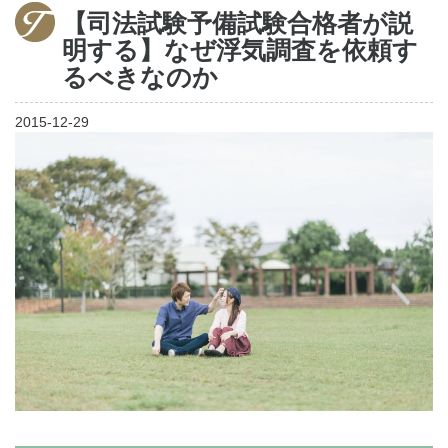
【司法試験予備試験合格者が説
家出調査
明する】なぜ浮気調査を依頼す
調査料金
るべきなのか
ご利用の流れ
2015-12-29
お客様の声
よくあるご質問