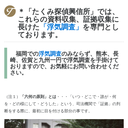
＊「たくみ探偵興信所」では、
これらの資料収集、証拠収集に
長けた
「浮気調査」
を専門とし
ております。
福岡での
浮気調査
のみならず、熊本、長
崎、佐賀と九州一円で浮気調査を手掛けて
おりますので、お気軽にお問い合わせくだ
さい。
（注１）
「六何の原則」とは
・・・「いつ・どこで・誰が・何
を・どの様にして・どうした」という、司法機関で「証拠」の判
断をする際に、最初に目を付ける部分の事です。