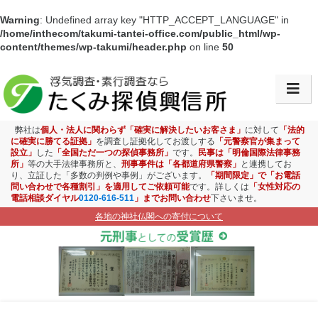
Warning
: Undefined array key "HTTP_ACCEPT_LANGUAGE" in
/home/inthecom/takumi-tantei-office.com/public_html/wp-
content/themes/wp-takumi/header.php
on line
50
会社情報・アクセス
浮気調査
弊社は
個人・法人に関わらず「確実に解決したいお客さま」
に対して
「法的
に確実に勝てる証拠」
を調査し証拠化してお渡しする
「元警察官が集まって
設立」
した
「全国ただ一つの探偵事務所」
です。
民事は「明倫国際法律事務
素行調査
所」
等の大手法律事務所と、
刑事事件は「各都道府県警察」
と連携してお
り、立証した「多数の判例や事例」がございます。
「期間限定」で「お電話
問い合わせで各種割引」を適用してご依頼可能
です。詳しくは
「女性対応の
盗聴盗撮調査
電話相談ダイヤル
0120-616-511
」までお問い合わせ
下さいませ。
各地の神社仏閣への寄付について
ストーカー対策
お子様見守り調査
企業調査