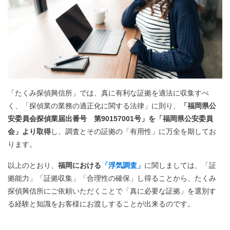
「たくみ探偵興信所」では、真に有利な証拠を適法に収集すべ
く、「探偵業の業務の適正化に関する法律」に則り、
「福岡県公
安委員会探偵業届出番号 第
90157001
号」を「福岡県公安委員
会」より取得
し、調査とその証拠の「有用性」に万全を期してお
ります。
以上のとおり、
福岡における
「浮気調査」
に関しましては、「証
拠能力」「証拠収集」「合理性の確保」し得ることから、たくみ
探偵興信所にご依頼いただくことで「真に必要な証拠」を選別す
る経験と知識をお客様にお渡しすることが出来るのです。