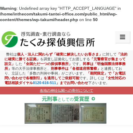
Warning
: Undefined array key "HTTP_ACCEPT_LANGUAGE" in
/home/inthecom/takumi-tantei-office.com/public_html/wp-
content/themes/wp-takumi/header.php
on line
50
会社情報・アクセス
浮気調査
弊社は
個人・法人に関わらず「確実に解決したいお客さま」
に対して
「法的
に確実に勝てる証拠」
を調査し証拠化してお渡しする
「元警察官が集まって
設立」
した
「全国ただ一つの探偵事務所」
です。
民事は「明倫国際法律事務
素行調査
所」
等の大手法律事務所と、
刑事事件は「各都道府県警察」
と連携してお
り、立証した「多数の判例や事例」がございます。
「期間限定」で「お電話
問い合わせで各種割引」を適用してご依頼可能
です。詳しくは
「女性対応の
盗聴盗撮調査
電話相談ダイヤル
0120-616-511
」までお問い合わせ
下さいませ。
各地の神社仏閣への寄付について
ストーカー対策
お子様見守り調査
企業調査