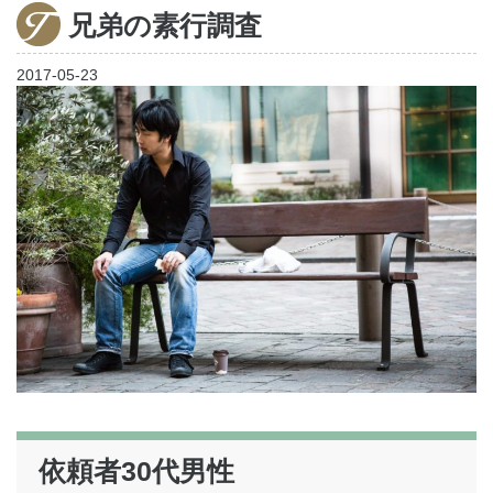
兄弟の素行調査
家出調査
2017-05-23
調査料金
ご利用の流れ
お客様の声
よくあるご質問
依頼者30代男性