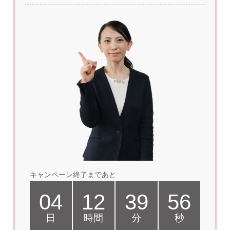
キャンペーン終了まであと
04
12
39
55
日
時間
分
秒