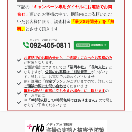
下記の
「キャンペーン専用ダイヤルにお電話
でお問
合せ」
頂いたお客様の中で、期限内にご依頼いただ
いたお客様に限り、調査料金
「最大8時間分」を「無
料」
とさせて頂きます
お電話でのお問合せから「ご面談」になったお客様のみ
が対象となります。
ご面談場所につきましては
「福岡本社」「長崎支社」
と
なりますが、
佐賀のお客様は「別途規定」
がございま
す。詳しくは、お電話でお尋ねくださいませ
割引適用に
「指定プラン」
がございますので、詳しくは
ご面談の際にお問い合わせ
くださいませ
弊社代表が「面談に立ち会えた場合」に」限ります
の
で、お早めに
※「8時間依頼して8時間無料ではありません」
ので悪し
からずご了承くださいませ