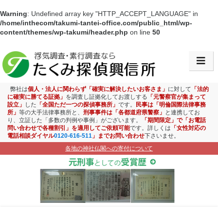
Warning
: Undefined array key "HTTP_ACCEPT_LANGUAGE" in
/home/inthecom/takumi-tantei-office.com/public_html/wp-
content/themes/wp-takumi/header.php
on line
50
会社情報・アクセス
浮気調査
弊社は
個人・法人に関わらず「確実に解決したいお客さま」
に対して
「法的
に確実に勝てる証拠」
を調査し証拠化してお渡しする
「元警察官が集まって
設立」
した
「全国ただ一つの探偵事務所」
です。
民事は「明倫国際法律事務
素行調査
所」
等の大手法律事務所と、
刑事事件は「各都道府県警察」
と連携してお
り、立証した「多数の判例や事例」がございます。
「期間限定」で「お電話
問い合わせで各種割引」を適用してご依頼可能
です。詳しくは
「女性対応の
盗聴盗撮調査
電話相談ダイヤル
0120-616-511
」までお問い合わせ
下さいませ。
各地の神社仏閣への寄付について
ストーカー対策
お子様見守り調査
企業調査