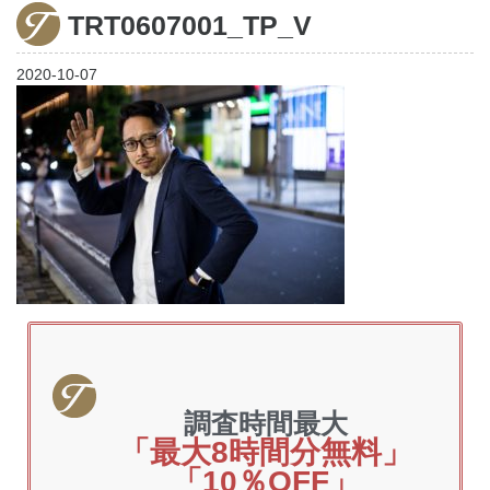
TRT0607001_TP_V
家出調査
2020-10-07
調査料金
ご利用の流れ
お客様の声
よくあるご質問
調査時間最大
「最大8時間分無料」
「10％OFF」