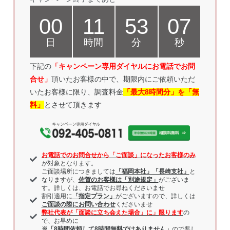
00
11
53
07
日
時間
分
秒
下記の
「キャンペーン専用ダイヤルにお電話
でお問
合せ」
頂いたお客様の中で、期限内にご依頼いただ
いたお客様に限り、調査料金
「最大8時間分」を「無
料」
とさせて頂きます
お電話でのお問合せから「ご面談」になったお客様のみ
が対象となります。
ご面談場所につきましては
「福岡本社」「長崎支社」
と
なりますが、
佐賀のお客様は「別途規定」
がございま
す。詳しくは、お電話でお尋ねくださいませ
割引適用に
「指定プラン」
がございますので、詳しくは
ご面談の際にお問い合わせ
くださいませ
弊社代表が「面談に立ち会えた場合」に」限ります
の
で、お早めに
※「8時間依頼して8時間無料ではありません」
ので悪し