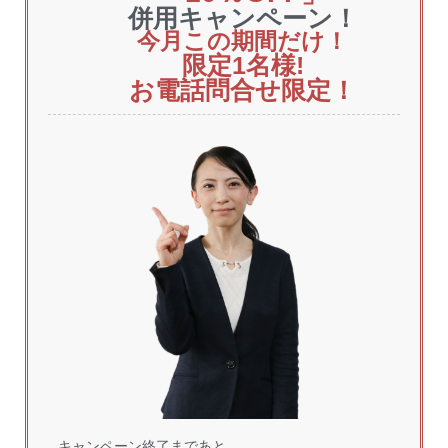
併用キャンペーン！
今月この期間だけ！
限定1
名様!
お電話問合せ限定！
キャンペーン終了まであと