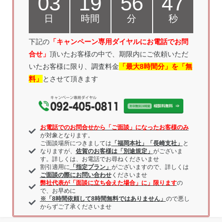
03
19
56
46
日
時間
分
秒
下記の
「キャンペーン専用ダイヤルにお電話
でお問
合せ」
頂いたお客様の中で、期限内にご依頼いただ
いたお客様に限り、調査料金
「最大8時間分」を「無
料」
とさせて頂きます
お電話でのお問合せから「ご面談」になったお客様のみ
が対象となります。
ご面談場所につきましては
「福岡本社」「長崎支社」
と
なりますが、
佐賀のお客様は「別途規定」
がございま
す。詳しくは、お電話でお尋ねくださいませ
割引適用に
「指定プラン」
がございますので、詳しくは
ご面談の際にお問い合わせ
くださいませ
弊社代表が「面談に立ち会えた場合」に」限ります
の
で、お早めに
※「8時間依頼して8時間無料ではありません」
ので悪し
からずご了承くださいませ