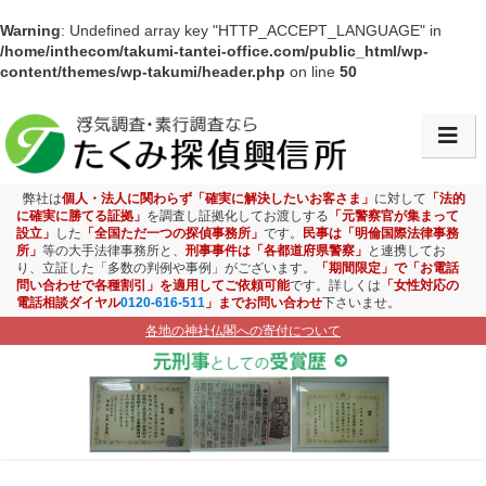
Warning
: Undefined array key "HTTP_ACCEPT_LANGUAGE" in
/home/inthecom/takumi-tantei-office.com/public_html/wp-
content/themes/wp-takumi/header.php
on line
50
会社情報・アクセス
浮気調査
弊社は
個人・法人に関わらず「確実に解決したいお客さま」
に対して
「法的
に確実に勝てる証拠」
を調査し証拠化してお渡しする
「元警察官が集まって
設立」
した
「全国ただ一つの探偵事務所」
です。
民事は「明倫国際法律事務
素行調査
所」
等の大手法律事務所と、
刑事事件は「各都道府県警察」
と連携してお
り、立証した「多数の判例や事例」がございます。
「期間限定」で「お電話
問い合わせで各種割引」を適用してご依頼可能
です。詳しくは
「女性対応の
盗聴盗撮調査
電話相談ダイヤル
0120-616-511
」までお問い合わせ
下さいませ。
各地の神社仏閣への寄付について
ストーカー対策
お子様見守り調査
企業調査