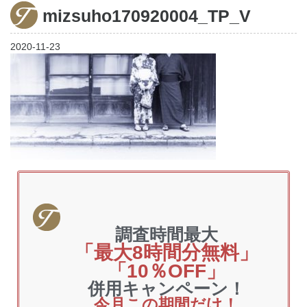
mizsuho170920004_TP_V
家出調査
2020-11-23
調査料金
ご利用の流れ
お客様の声
よくあるご質問
調査時間最大
「最大8時間分無料」
「10％OFF」
併用キャンペーン！
今月この期間だけ！