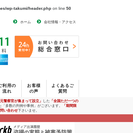
mes/wp-takumi/header.php
on line
50
ホーム
会社情報・アクセス
ご利用の
お客様
よくあるご
流れ
の声
質問
元警察官が集まって設立」
した
「全国ただ一つの
た「多数の判例や事例」がございます。
「期間限
問い合わせ
下さいませ。