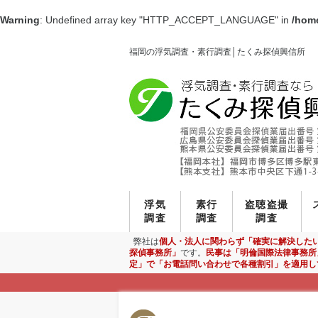
Warning
: Undefined array key "HTTP_ACCEPT_LANGUAGE" in
/home
福岡の浮気調査・素行調査│たくみ探偵興信所
浮気
素行
盗聴盗撮
調査
調査
調査
弊社は
個人・法人に関わらず「確実に解決した
探偵事務所」
です。
民事は「明倫国際法律事務所
定」で「お電話問い合わせで各種割引」を適用し