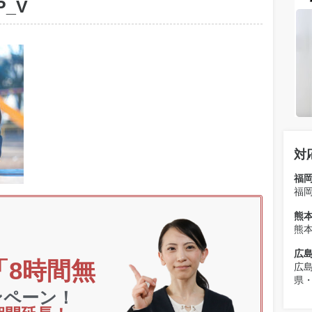
P_V
対
福
福
熊
熊
広
「8時間無
広
県
ンペーン！