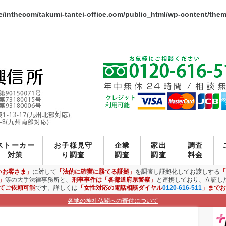
/inthecom/takumi-tantei-office.com/public_html/wp-content/the
ストーカー
お子様見守
企業
家出
調査
対策
り調査
調査
調査
料金
いお客さま」
に対して
「法的に確実に勝てる証拠」
を調査し証拠化してお渡しする
「
」
等の大手法律事務所と、
刑事事件は「各都道府県警察」
と連携しており、立証し
てご依頼可能
です。詳しくは
「女性対応の電話相談ダイヤル
0120-616-511
」までお
各地の神社仏閣への寄付について