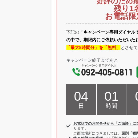
好評のため
残り1
お電話限
下記の
「キャンペーン専用ダイヤル
の中で、期限内にご依頼いただいた
「最大8時間分」を「無料」
とさせて
キャンペーン終了まであと
04
01
日
時間
お電話でのお問合せから「ご面談」に
ります。
ご面談場所につきましては、
原則「福