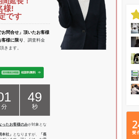
期間延長！
名様!
定です
でお問合せ」頂いたお客様
お客様に限り
、調査料金
頂きます。
01
48
分
秒
なったお客様のみ
が対象とな
岡本社」
となりますが、
「長