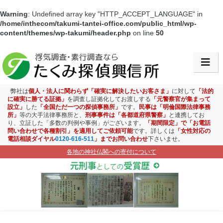
Warning
: Undefined array key "HTTP_ACCEPT_LANGUAGE" in
/home/inthecom/takumi-tantei-office.com/public_html/wp-
content/themes/wp-takumi/header.php
on line
50
会社情報・アクセス
浮気調査
弊社は
個人・法人に関わらず「確実に解決したいお客さま」
に対して
「法的
に確実に勝てる証拠」
を調査し証拠化してお渡しする
「元警察官が集まって
設立」
した
「全国ただ一つの探偵事務所」
です。
民事は「明倫国際法律事務
素行調査
所」
等の大手法律事務所と、
刑事事件は「各都道府県警察」
と連携してお
り、立証した「多数の判例や事例」がございます。
「期間限定」で「お電話
問い合わせで各種割引」を適用してご依頼可能
です。詳しくは
「女性対応の
盗聴盗撮調査
電話相談ダイヤル
0120-616-511
」までお問い合わせ
下さいませ。
各地の神社仏閣への寄付について
ストーカー対策
お子様見守り調査
企業調査