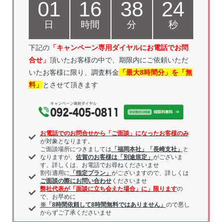
01
16
38
24
日
時間
分
秒
下記の
「キャンペーン専用ダイヤルにお電話
でお問
合せ」
頂いたお客様の中で、期限内にご依頼いただ
いたお客様に限り、調査料金
「最大8時間分」を「無
料」
とさせて頂きます
お電話でのお問合せから「ご面談」になったお客様のみ
が対象となります。
ご面談場所につきましては
「福岡本社」「長崎支社」
と
なりますが、
佐賀のお客様は「別途規定」
がございま
す。詳しくは、お電話でお尋ねくださいませ
割引適用に
「指定プラン」
がございますので、詳しくは
ご面談の際にお問い合わせ
くださいませ
弊社代表が「面談に立ち会えた場合」に」限ります
の
で、お早めに
※「8時間依頼して8時間無料ではありません」
ので悪し
からずご了承くださいませ