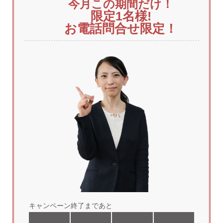
今月この期間だけ！
限定1
名様!
お電話問合せ限定！
キャンペーン終了まであと